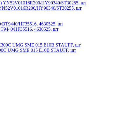
) YN52V01016R200/HY90340/ST30255, шт
T9440/HF35516, 4630525, шт
Е300С UMG SME 015 E10B STAUFF, шт