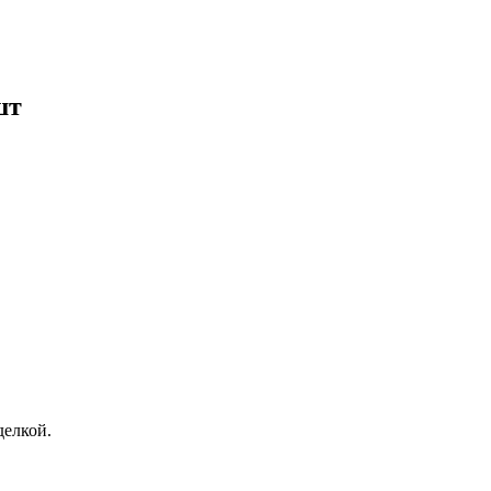
шт
елкой.