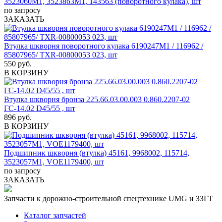
3523060М1, 3523863М1, 143563 (поворотного кулака), шт
по запросу
ЗАКАЗАТЬ
Втулка шкворня поворотного кулака 6190247M1 / 116962 /
85807965/ TXR-00800053 023, шт
550 руб.
В КОРЗИНУ
Втулка шкворня бронза 225.66.03.00.003 0.860.2207-02
ГС-14.02 D45/55 , шт
896 руб.
В КОРЗИНУ
Подшипник шкворня (втулка) 45161, 9968002, 115714,
3523057М1, VOE1179400, шт
по запросу
ЗАКАЗАТЬ
Запчасти к дорожно-строительной спецтехнике UMG и ЗЗГТ
Каталог запчастей