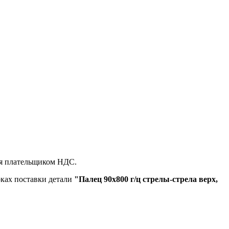
ся плательщиком НДС.
оках поставки детали
"Палец 90х800 г/ц стрелы-стрела верх,