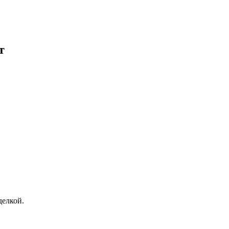
т
елкой.