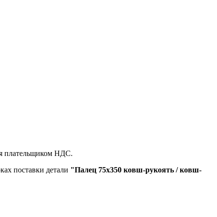
ся плательщиком НДС.
оках поставки детали
"Палец 75х350 ковш-рукоять / ковш-