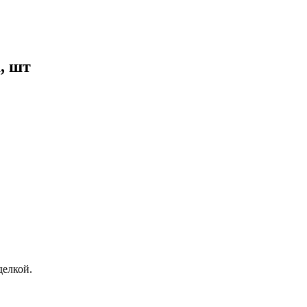
, шт
елкой.