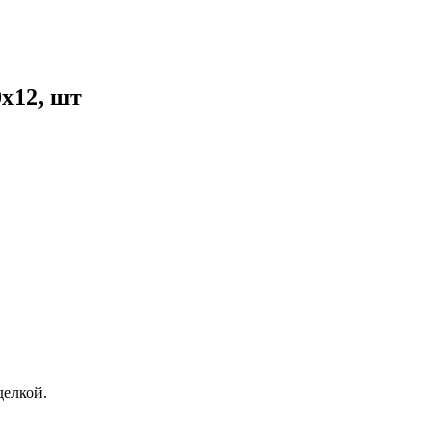
х12, шт
елкой.